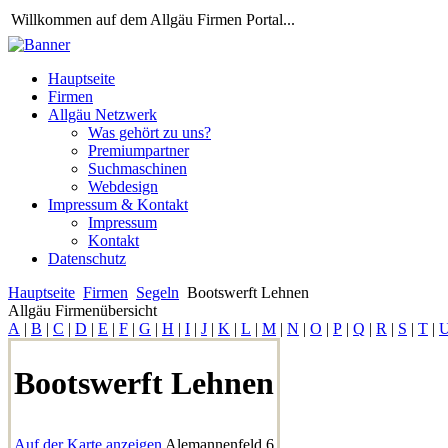
Willkommen auf dem Allgäu Firmen Portal...
Hauptseite
Firmen
Allgäu Netzwerk
Was gehört zu uns?
Premiumpartner
Suchmaschinen
Webdesign
Impressum & Kontakt
Impressum
Kontakt
Datenschutz
Hauptseite
Firmen
Segeln
Bootswerft Lehnen
Allgäu Firmenübersicht
A
|
B
|
C
|
D
|
E
|
F
|
G
|
H
|
I
|
J
|
K
|
L
|
M
|
N
|
O
|
P
|
Q
|
R
|
S
|
T
|
Bootswerft Lehnen
Auf der Karte anzeigen
Alemannenfeld 6