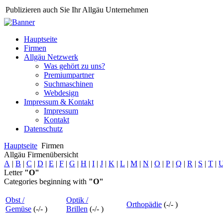
Publizieren auch Sie Ihr Allgäu Unternehmen
Hauptseite
Firmen
Allgäu Netzwerk
Was gehört zu uns?
Premiumpartner
Suchmaschinen
Webdesign
Impressum & Kontakt
Impressum
Kontakt
Datenschutz
Hauptseite
Firmen
Allgäu Firmenübersicht
A
|
B
|
C
|
D
|
E
|
F
|
G
|
H
|
I
|
J
|
K
|
L
|
M
|
N
|
O
|
P
|
Q
|
R
|
S
|
T
|
Letter
"O"
Categories beginning with
"O"
Obst /
Optik /
Orthopädie
(
-
/
-
)
Gemüse
(
-
/
-
)
Brillen
(
-
/
-
)