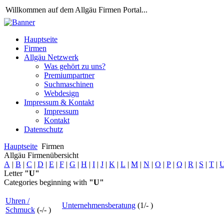
Willkommen auf dem Allgäu Firmen Portal...
Hauptseite
Firmen
Allgäu Netzwerk
Was gehört zu uns?
Premiumpartner
Suchmaschinen
Webdesign
Impressum & Kontakt
Impressum
Kontakt
Datenschutz
Hauptseite
Firmen
Allgäu Firmenübersicht
A
|
B
|
C
|
D
|
E
|
F
|
G
|
H
|
I
|
J
|
K
|
L
|
M
|
N
|
O
|
P
|
Q
|
R
|
S
|
T
|
Letter
"U"
Categories beginning with
"U"
Uhren /
Unternehmensberatung
(
1
/
-
)
Schmuck
(
-
/
-
)