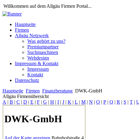
Willkommen auf dem Allgäu Firmen Portal...
Hauptseite
Firmen
Allgäu Netzwerk
Was gehört zu uns?
Premiumpartner
Suchmaschinen
Webdesign
Impressum & Kontakt
Impressum
Kontakt
Datenschutz
Hauptseite
Firmen
Finanzberatung
DWK-GmbH
Allgäu Firmenübersicht
A
|
B
|
C
|
D
|
E
|
F
|
G
|
H
|
I
|
J
|
K
|
L
|
M
|
N
|
O
|
P
|
Q
|
R
|
S
|
T
|
DWK-GmbH
Auf der Karte anzeigen
Bahnhofstraße 4