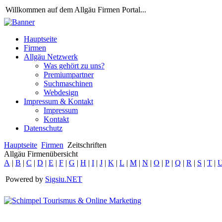
Willkommen auf dem Allgäu Firmen Portal...
Hauptseite
Firmen
Allgäu Netzwerk
Was gehört zu uns?
Premiumpartner
Suchmaschinen
Webdesign
Impressum & Kontakt
Impressum
Kontakt
Datenschutz
Hauptseite
Firmen
Zeitschriften
Allgäu Firmenübersicht
A
|
B
|
C
|
D
|
E
|
F
|
G
|
H
|
I
|
J
|
K
|
L
|
M
|
N
|
O
|
P
|
Q
|
R
|
S
|
T
|
Powered by
Sigsiu.NET