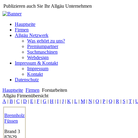
Publizieren auch Sie Ihr Allgäu Unternehmen
Hauptseite
Firmen
Allgäu Netzwerk
Was gehört zu uns?
Premiumpartner
Suchmaschinen
Webdesign
Impressum & Kontakt
Impressum
Kontakt
Datenschutz
Hauptseite
Firmen
Forstarbeiten
Allgäu Firmenübersicht
A
|
B
|
C
|
D
|
E
|
F
|
G
|
H
|
I
|
J
|
K
|
L
|
M
|
N
|
O
|
P
|
Q
|
R
|
S
|
T
|
Brennholz
Füssen
Brand 3
87629